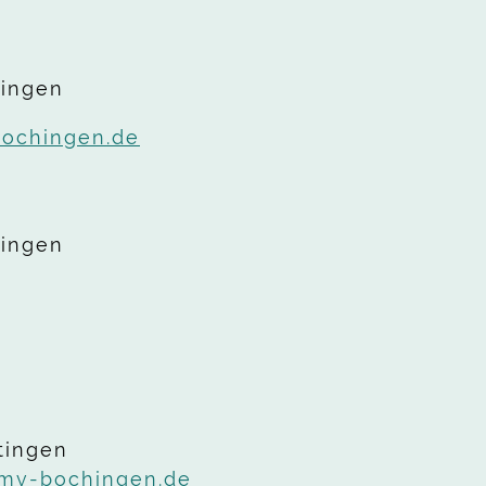
hingen
bochingen.de
hingen
tingen
@mv-bochingen.de