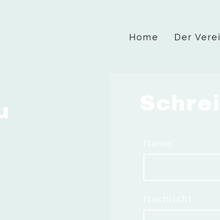
Home
Der Vere
Schre
zu
Name
*
Nachricht