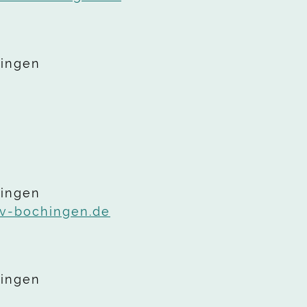
hingen
hingen
v-bochingen.de
hingen