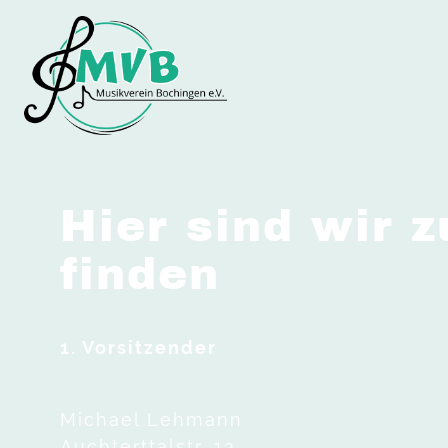
Hier sind wir 
finden
1. Vorsitzender
Michael Lehmann
Auchterttalstr. 13