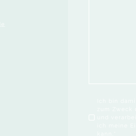
de
Ich bin dam
zum Zweck 
und verarbei
ich meine Ei
kann.
*