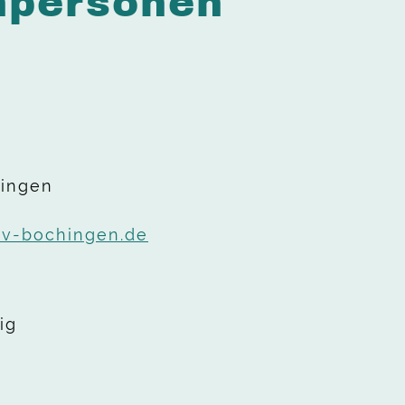
hpersonen
hingen
mv-bochingen.de
ig